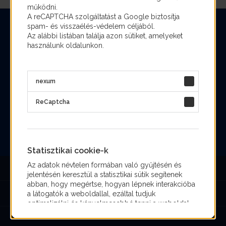
működni.
A reCAPTCHA szolgáltatást a Google biztosítja
spam- és visszaélés-védelem céljából.
Az alábbi listában találja azon sütiket, amelyeket
használunk oldalunkon.
nexum
Adatkezelési tájékoztató
ReCaptcha
Cookie kezelés
Oldaltérkép
Belépés intranetre
Statisztikai cookie-k
Az adatok névtelen formában való gyűjtésén és
jelentésén keresztül a statisztikai sütik segítenek
abban, hogy megértse, hogyan lépnek interakcióba
TRV ZRT. Karrier Portál
a látogatók a weboldallal, ezáltal tudjuk
optimalizálni és kényelmesebbé tenni a weboldal
használatát. Az alábbi listában találja azon külső
Powered by Nexum
felek listáját, akik sütiket használnak oldalunkon.