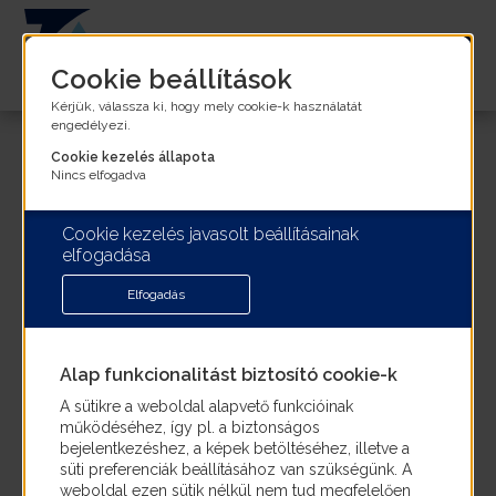
Ugrás
a
fő
Cookie beállítások
tartalomra
Kérjük, válassza ki, hogy mely cookie-k használatát
Lejárt álláshirdetés
engedélyezi.
Cookie kezelés állapota
Nincs elfogadva
A keresett álláslehetőség érvényességi ideje
Cookie kezelés javasolt beállításainak
lejárt! Kérjük,
kattintson ide
az aktuális
elfogadása
álláslehetőségeink megtekintéséhez!
Elfogadás
Alap funkcionalitást biztosító cookie-k
A sütikre a weboldal alapvető funkcióinak
működéséhez, így pl. a biztonságos
bejelentkezéshez, a képek betöltéséhez, illetve a
süti preferenciák beállításához van szükségünk. A
weboldal ezen sütik nélkül nem tud megfelelően